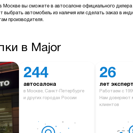
в Москве вы сможете в автосалоне официального дилера 
т выбрать автомобиль из наличия или сделать заказ в ин
там производителя.
ки в Major
244
26
автосалона
лет экспер
й
в Москве, Санкт-Петербурге
Работаем с 199
и других городах России
Нам доверяют 
клиентов