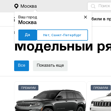
4
1
3
2
Москва
Ваш город
Автомобили в п
Москва
Major Auto
Новые автомобили
Jeep
Да
Нет, Санкт-Петербург
Модельный ря
Все
Показать еще
ПРЕМИУМ
ПРЕМИУМ