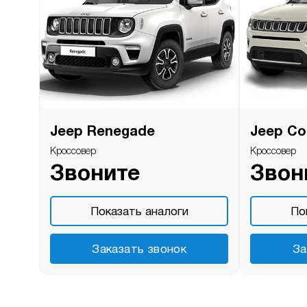
Jeep Renegade
Jeep C
Кроссовер
Кроссовер
Звоните
Звон
Показать аналоги
По
Заказать звонок
За