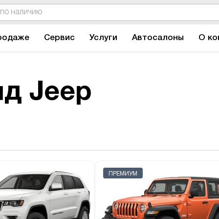
родаже
Сервис
Услуги
Автосалоны
О ко
д Jeep
ПРЕМИУМ