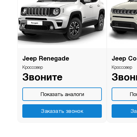
Jeep Renegade
Jeep C
Кроссовер
Кроссовер
Звоните
Звон
Показать аналоги
По
Заказать звонок
За