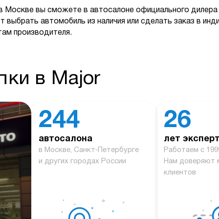
в Москве вы сможете в автосалоне официального дилера 
т выбрать автомобиль из наличия или сделать заказ в ин
там производителя.
ки в Major
244
26
автосалона
лет экспер
й
в Москве, Санкт-Петербурге
Работаем с 199
и других городах России
Нам доверяют 
клиентов