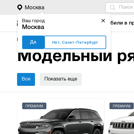
4
1
3
2
Москва
Ваш город
Автомобили в п
Москва
Major Auto
Новые автомобили
Jeep
Да
Нет, Санкт-Петербург
Модельный ря
Все
Показать еще
ПРЕМИУМ
ПРЕМИУМ