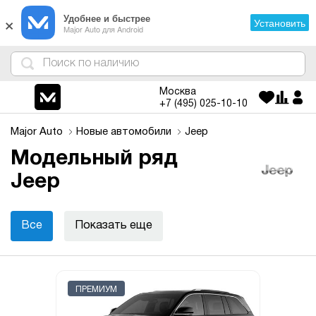
×
Удобнее и быстрее
Установить
Major Auto для Android
4
1
3
2
Москва
+7 (495)
025-10-10
Major Auto
Новые автомобили
Jeep
Модельный ряд
Jeep
Все
Показать еще
ПРЕМИУМ