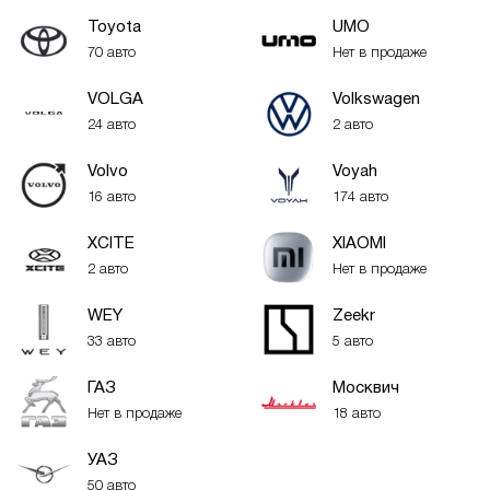
Toyota
UMO
70 авто
Нет в продаже
VOLGA
Volkswagen
24 авто
2 авто
Volvo
Voyah
16 авто
174 авто
XСITE
XIAOMI
2 авто
Нет в продаже
WEY
Zeekr
33 авто
5 авто
ГАЗ
Москвич
Нет в продаже
18 авто
УАЗ
50 авто