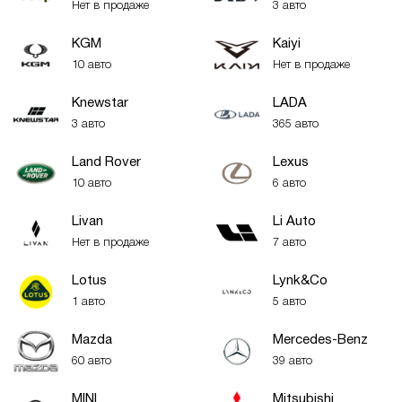
Нет в продаже
3 авто
KGM
Kaiyi
10 авто
Нет в продаже
Knewstar
LADA
3 авто
365 авто
Land Rover
Lexus
10 авто
6 авто
Livan
Li Auto
Нет в продаже
7 авто
Lotus
Lynk&Co
1 авто
5 авто
Mazda
Mercedes-Benz
60 авто
39 авто
MINI
Mitsubishi