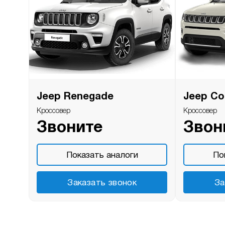
Jeep Renegade
Jeep C
Кроссовер
Кроссовер
Звоните
Звон
Показать аналоги
По
Заказать звонок
За