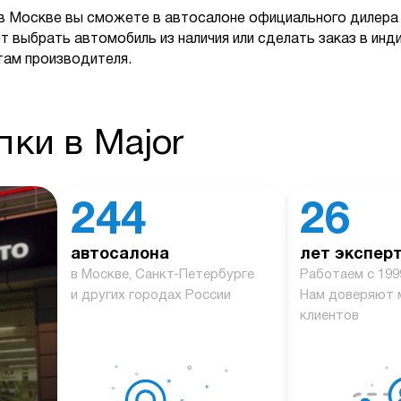
в Москве вы сможете в автосалоне официального дилера 
т выбрать автомобиль из наличия или сделать заказ в ин
там производителя.
ки в Major
244
26
автосалона
лет экспер
й
в Москве, Санкт-Петербурге
Работаем с 199
и других городах России
Нам доверяют 
клиентов