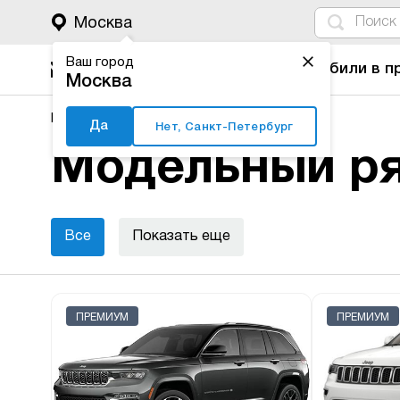
4
1
3
2
Москва
Ваш город
Автомобили в п
Москва
Major Auto
Новые автомобили
Jeep
Да
Нет, Санкт-Петербург
Модельный ря
Все
Показать еще
ПРЕМИУМ
ПРЕМИУМ