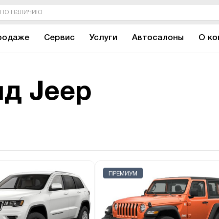
родаже
Сервис
Услуги
Автосалоны
О ко
д Jeep
ПРЕМИУМ