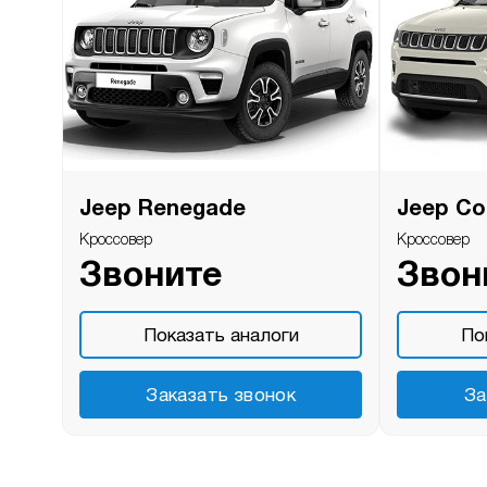
Jeep Renegade
Jeep C
Кроссовер
Кроссовер
Звоните
Звон
Показать аналоги
По
Заказать звонок
За