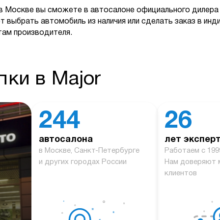
в Москве вы сможете в автосалоне официального дилера 
т выбрать автомобиль из наличия или сделать заказ в ин
там производителя.
ки в Major
244
26
автосалона
лет экспер
й
в Москве, Санкт-Петербурге
Работаем с 199
и других городах России
Нам доверяют 
клиентов