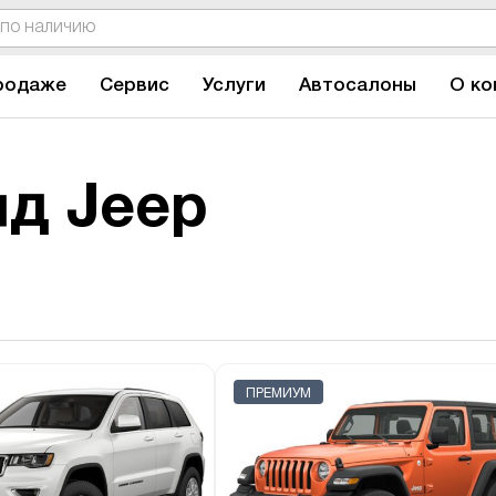
родаже
Сервис
Услуги
Автосалоны
О ко
д Jeep
ПРЕМИУМ