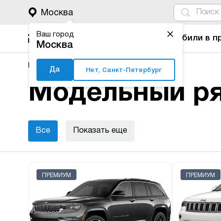
4
1
3
2
Москва
Ваш город
Автомобили в п
Москва
Major Auto
Новые автомобили
Jeep
Да
Нет, Санкт-Петербург
Модельный ря
Все
Показать еще
ПРЕМИУМ
ПРЕМИУМ