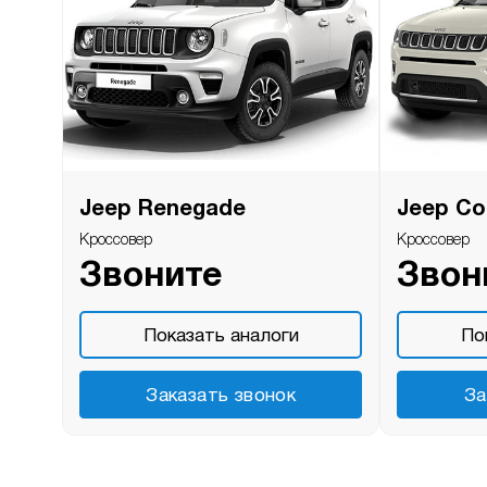
Jeep Renegade
Jeep C
Кроссовер
Кроссовер
Звоните
Звон
Показать аналоги
По
Заказать звонок
За