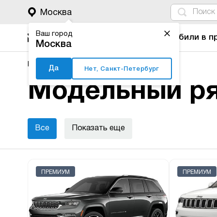
4
1
3
2
Москва
Ваш город
Автомобили в п
Москва
Major Auto
Новые автомобили
Jeep
Да
Нет, Санкт-Петербург
Модельный ря
Все
Показать еще
ПРЕМИУМ
ПРЕМИУМ