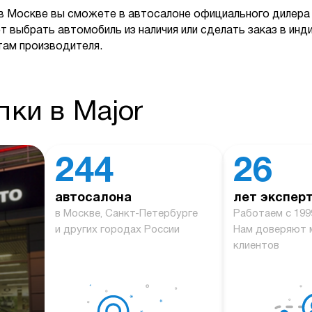
в Москве вы сможете в автосалоне официального дилера 
т выбрать автомобиль из наличия или сделать заказ в ин
там производителя.
ки в Major
244
26
автосалона
лет экспер
й
в Москве, Санкт-Петербурге
Работаем с 199
и других городах России
Нам доверяют 
клиентов