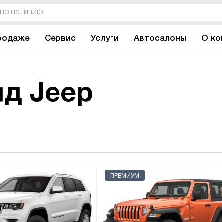
родаже
Сервис
Услуги
Автосалоны
О ко
д Jeep
ПРЕМИУМ