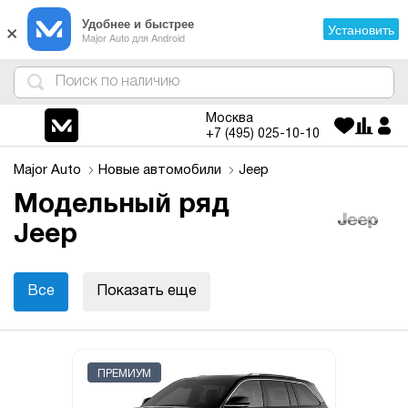
×
Удобнее и быстрее
Установить
Major Auto для Android
4
1
3
2
Москва
+7 (495)
025-10-10
Major Auto
Новые автомобили
Jeep
Модельный ряд
Jeep
Все
Показать еще
ПРЕМИУМ