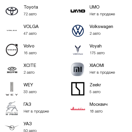
Toyota
UMO
72 авто
Нет в продаже
VOLGA
Volkswagen
47 авто
2 авто
Volvo
Voyah
16 авто
175 авто
XСITE
XIAOMI
2 авто
Нет в продаже
WEY
Zeekr
33 авто
5 авто
ГАЗ
Москвич
Нет в продаже
18 авто
УАЗ
50 авто