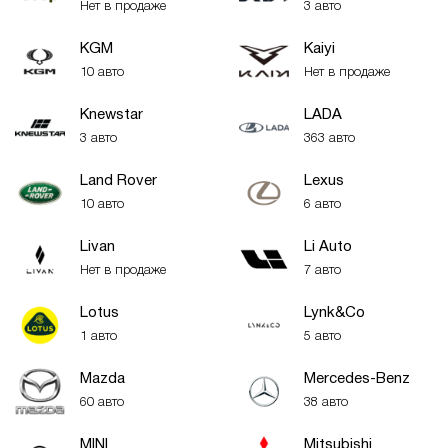
Нет в продаже
3 авто
KGM
Kaiyi
10 авто
Нет в продаже
Knewstar
LADA
3 авто
363 авто
Land Rover
Lexus
10 авто
6 авто
Livan
Li Auto
Нет в продаже
7 авто
Lotus
Lynk&Co
1 авто
5 авто
Mazda
Mercedes-Benz
60 авто
38 авто
MINI
Mitsubishi