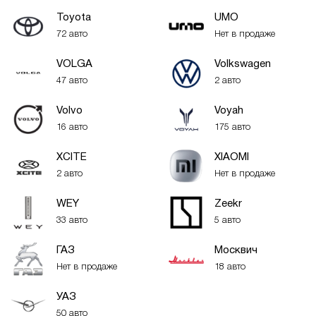
Toyota
UMO
72 авто
Нет в продаже
VOLGA
Volkswagen
47 авто
2 авто
Volvo
Voyah
16 авто
175 авто
XСITE
XIAOMI
2 авто
Нет в продаже
WEY
Zeekr
33 авто
5 авто
ГАЗ
Москвич
Нет в продаже
18 авто
УАЗ
50 авто