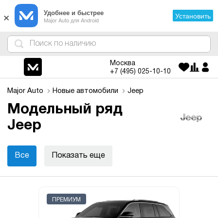
×
Удобнее и быстрее
Установить
Major Auto для Android
4
1
3
2
Москва
+7 (495)
025-10-10
Major Auto
Новые автомобили
Jeep
Модельный ряд
Jeep
Все
Показать еще
ПРЕМИУМ