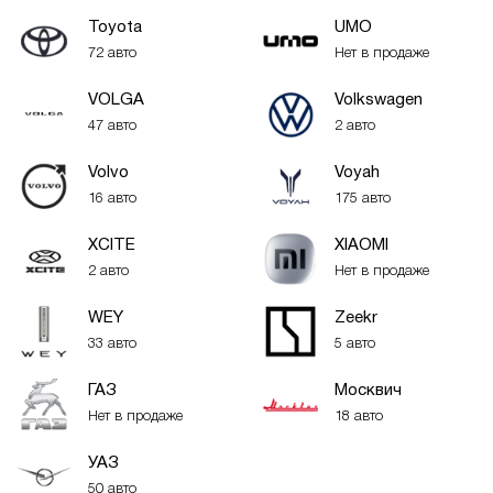
Toyota
UMO
72 авто
Нет в продаже
VOLGA
Volkswagen
47 авто
2 авто
Volvo
Voyah
16 авто
175 авто
XСITE
XIAOMI
2 авто
Нет в продаже
WEY
Zeekr
33 авто
5 авто
ГАЗ
Москвич
Нет в продаже
18 авто
УАЗ
50 авто