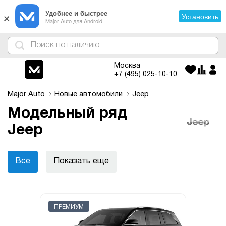
×
Удобнее и быстрее
Установить
Major Auto для Android
4
1
3
2
Москва
+7 (495)
025-10-10
Major Auto
Новые автомобили
Jeep
Модельный ряд
Jeep
Все
Показать еще
ПРЕМИУМ