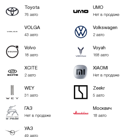
Toyota
UMO
76 авто
Нет в продаже
VOLGA
Volkswagen
43 авто
2 авто
Volvo
Voyah
18 авто
168 авто
XСITE
XIAOMI
2 авто
Нет в продаже
WEY
Zeekr
31 авто
5 авто
ГАЗ
Москвич
Нет в продаже
18 авто
УАЗ
49 авто