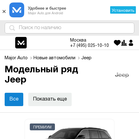
×
Удобнее и быстрее
Установить
Major Auto для Android
4
1
3
2
Москва
+7 (495)
025-10-10
Major Auto
Новые автомобили
Jeep
Модельный ряд
Jeep
Все
Показать еще
ПРЕМИУМ