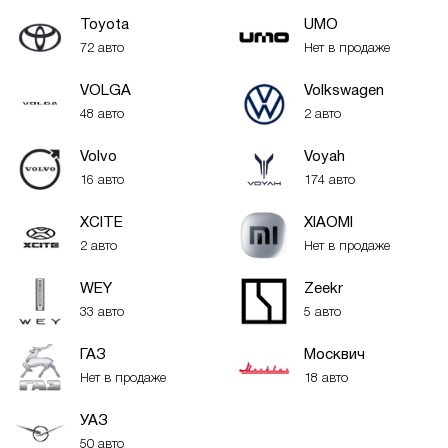
Toyota
UMO
72 авто
Нет в продаже
VOLGA
Volkswagen
48 авто
2 авто
Volvo
Voyah
16 авто
174 авто
XСITE
XIAOMI
2 авто
Нет в продаже
WEY
Zeekr
33 авто
5 авто
ГАЗ
Москвич
Нет в продаже
18 авто
УАЗ
50 авто