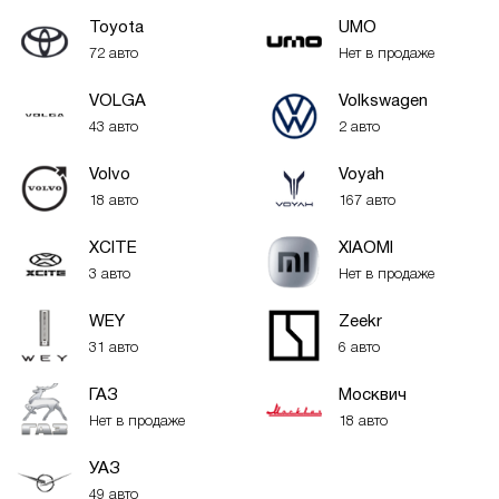
Toyota
UMO
72 авто
Нет в продаже
VOLGA
Volkswagen
43 авто
2 авто
Volvo
Voyah
18 авто
167 авто
XСITE
XIAOMI
3 авто
Нет в продаже
WEY
Zeekr
31 авто
6 авто
ГАЗ
Москвич
Нет в продаже
18 авто
УАЗ
49 авто