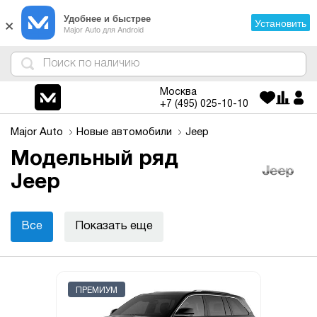
×
Удобнее и быстрее
Установить
Major Auto для Android
4
1
3
2
Москва
+7 (495)
025-10-10
Major Auto
Новые автомобили
Jeep
Модельный ряд
Jeep
Все
Показать еще
ПРЕМИУМ