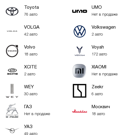
Toyota
UMO
76 авто
Нет в продаже
VOLGA
Volkswagen
42 авто
2 авто
Volvo
Voyah
18 авто
172 авто
XСITE
XIAOMI
2 авто
Нет в продаже
WEY
Zeekr
30 авто
6 авто
ГАЗ
Москвич
Нет в продаже
18 авто
УАЗ
49 авто