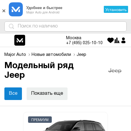
×
Удобнее и быстрее
Установить
Major Auto для Android
4
1
3
2
Москва
+7 (495)
025-10-10
Major Auto
Новые автомобили
Jeep
Модельный ряд
Jeep
Все
Показать еще
ПРЕМИУМ