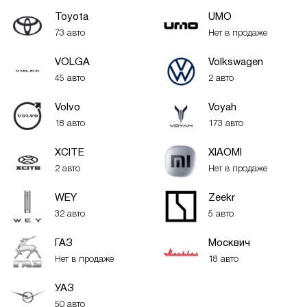
Toyota
UMO
73 авто
Нет в продаже
VOLGA
Volkswagen
45 авто
2 авто
Volvo
Voyah
18 авто
173 авто
XСITE
XIAOMI
2 авто
Нет в продаже
WEY
Zeekr
32 авто
5 авто
ГАЗ
Москвич
Нет в продаже
18 авто
УАЗ
50 авто