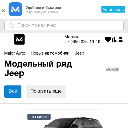
×
Удобнее и быстрее
Установить
Major Auto для Android
4
1
3
2
Москва
+7 (495)
025-10-10
Major Auto
Новые автомобили
Jeep
Модельный ряд
Jeep
Все
Показать еще
ПРЕМИУМ