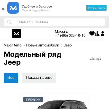
×
Удобнее и быстрее
Установить
Major Auto для Android
4
1
3
2
Москва
+7 (495)
025-10-10
Major Auto
Новые автомобили
Jeep
Модельный ряд
Jeep
Все
Показать еще
ПРЕМИУМ