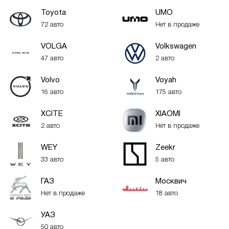
Toyota
UMO
72 авто
Нет в продаже
VOLGA
Volkswagen
47 авто
2 авто
Volvo
Voyah
16 авто
175 авто
XСITE
XIAOMI
2 авто
Нет в продаже
WEY
Zeekr
33 авто
5 авто
ГАЗ
Москвич
Нет в продаже
18 авто
УАЗ
50 авто