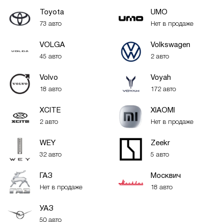
Toyota
UMO
73 авто
Нет в продаже
VOLGA
Volkswagen
45 авто
2 авто
Volvo
Voyah
18 авто
172 авто
XСITE
XIAOMI
2 авто
Нет в продаже
WEY
Zeekr
32 авто
5 авто
ГАЗ
Москвич
Нет в продаже
18 авто
УАЗ
50 авто