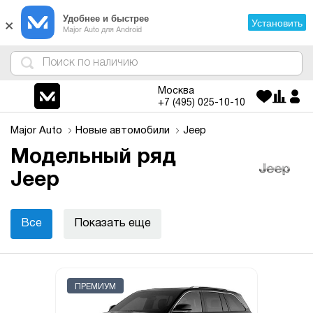
×
Удобнее и быстрее
Установить
Major Auto для Android
4
1
3
2
Москва
+7 (495)
025-10-10
Major Auto
Новые автомобили
Jeep
Модельный ряд
Jeep
Все
Показать еще
ПРЕМИУМ