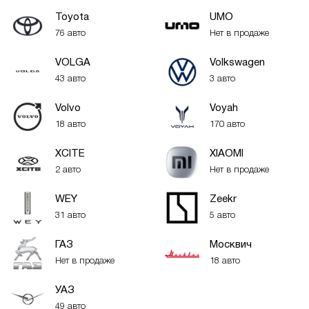
Toyota
UMO
76 авто
Нет в продаже
VOLGA
Volkswagen
43 авто
3 авто
Volvo
Voyah
18 авто
170 авто
XСITE
XIAOMI
2 авто
Нет в продаже
WEY
Zeekr
31 авто
5 авто
ГАЗ
Москвич
Нет в продаже
18 авто
УАЗ
49 авто