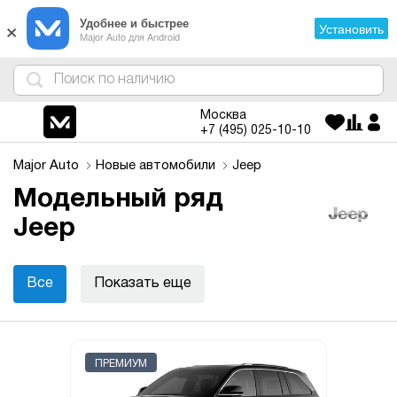
×
Удобнее и быстрее
Установить
Major Auto для Android
4
1
3
2
Москва
+7 (495)
025-10-10
Major Auto
Новые автомобили
Jeep
Модельный ряд
Jeep
Все
Показать еще
ПРЕМИУМ