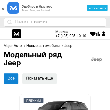
×
Удобнее и быстрее
Установить
Major Auto для Android
4
1
3
2
Москва
+7 (495)
025-10-10
Major Auto
Новые автомобили
Jeep
Модельный ряд
Jeep
Все
Показать еще
ПРЕМИУМ