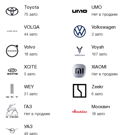
Toyota
UMO
75 авто
Нет в продаже
VOLGA
Volkswagen
44 авто
2 авто
Volvo
Voyah
18 авто
167 авто
XСITE
XIAOMI
3 авто
Нет в продаже
WEY
Zeekr
31 авто
6 авто
ГАЗ
Москвич
Нет в продаже
18 авто
УАЗ
49 авто