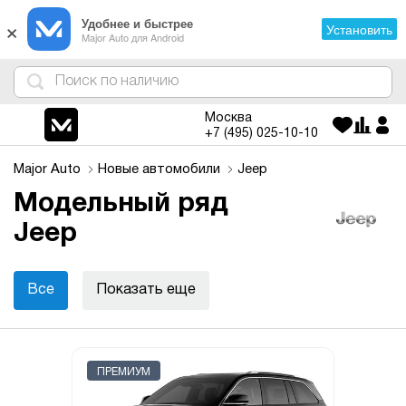
×
Удобнее и быстрее
Установить
Major Auto для Android
4
1
3
2
Москва
+7 (495)
025-10-10
Major Auto
Новые автомобили
Jeep
Модельный ряд
Jeep
Все
Показать еще
ПРЕМИУМ