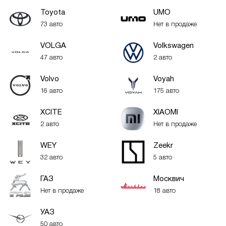
Toyota
UMO
73 авто
Нет в продаже
VOLGA
Volkswagen
47 авто
2 авто
Volvo
Voyah
16 авто
175 авто
XСITE
XIAOMI
2 авто
Нет в продаже
WEY
Zeekr
32 авто
5 авто
ГАЗ
Москвич
Нет в продаже
18 авто
УАЗ
50 авто