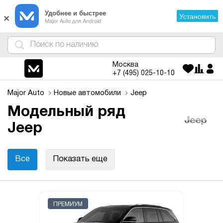
×
Удобнее и быстрее
Установить
Major Auto для Android
4
1
3
2
Москва
+7 (495)
025-10-10
Major Auto
Новые автомобили
Jeep
Модельный ряд
Jeep
Все
Показать еще
ПРЕМИУМ