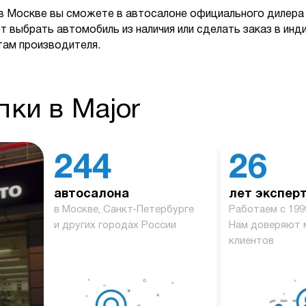
в Москве вы сможете в автосалоне официального дилера 
т выбрать автомобиль из наличия или сделать заказ в ин
там производителя.
ки в Major
244
26
автосалона
лет экспер
й
в Москве, Санкт-Петербурге
Работаем с 199
и других городах России
Нам доверяют 
клиентов