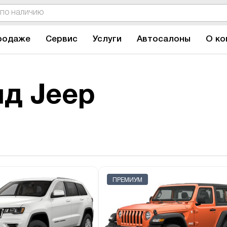
родаже
Сервис
Услуги
Автосалоны
О ко
д Jeep
ПРЕМИУМ