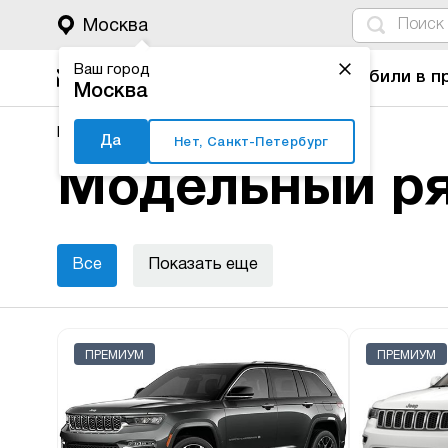
4
1
3
2
Москва
Ваш город
Автомобили в п
Москва
Major Auto
Новые автомобили
Jeep
Да
Нет, Санкт-Петербург
Модельный ря
Все
Показать еще
ПРЕМИУМ
ПРЕМИУМ