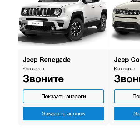
Jeep Renegade
Jeep C
Кроссовер
Кроссовер
Звоните
Звон
Показать аналоги
По
Заказать звонок
За