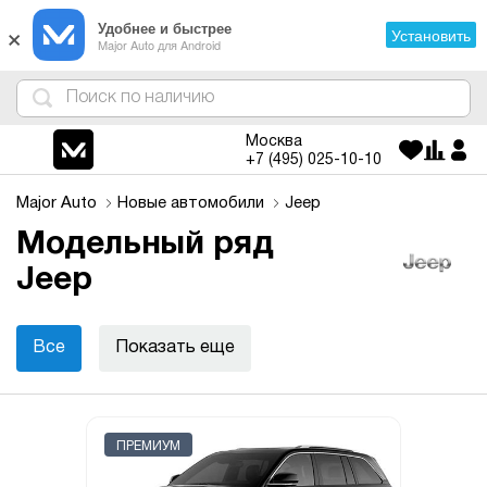
×
Удобнее и быстрее
Установить
Major Auto для Android
4
1
3
2
Москва
+7 (495)
025-10-10
Major Auto
Новые автомобили
Jeep
Модельный ряд
Jeep
Все
Показать еще
ПРЕМИУМ