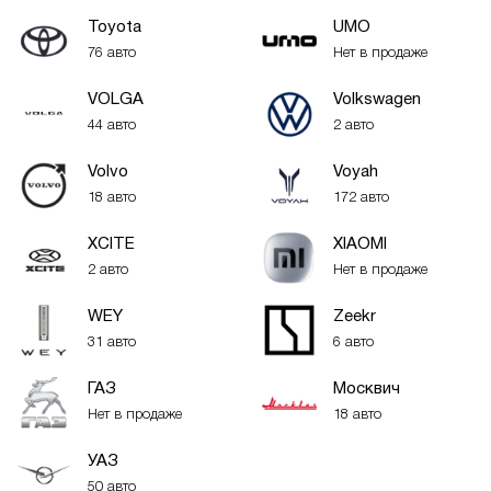
Toyota
UMO
76 авто
Нет в продаже
VOLGA
Volkswagen
44 авто
2 авто
Volvo
Voyah
18 авто
172 авто
XСITE
XIAOMI
2 авто
Нет в продаже
WEY
Zeekr
31 авто
6 авто
ГАЗ
Москвич
Нет в продаже
18 авто
УАЗ
50 авто