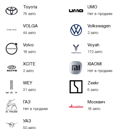
Toyota
UMO
76 авто
Нет в продаже
VOLGA
Volkswagen
44 авто
2 авто
Volvo
Voyah
18 авто
172 авто
XСITE
XIAOMI
2 авто
Нет в продаже
WEY
Zeekr
31 авто
6 авто
ГАЗ
Москвич
Нет в продаже
18 авто
УАЗ
50 авто