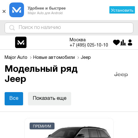
×
Удобнее и быстрее
Установить
Major Auto для Android
4
1
3
2
Москва
+7 (495)
025-10-10
Major Auto
Новые автомобили
Jeep
Модельный ряд
Jeep
Все
Показать еще
ПРЕМИУМ