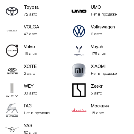
Toyota
UMO
72 авто
Нет в продаже
VOLGA
Volkswagen
47 авто
2 авто
Volvo
Voyah
16 авто
175 авто
XСITE
XIAOMI
2 авто
Нет в продаже
WEY
Zeekr
33 авто
5 авто
ГАЗ
Москвич
Нет в продаже
18 авто
УАЗ
50 авто