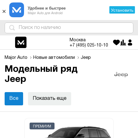
×
Удобнее и быстрее
Установить
Major Auto для Android
4
1
3
2
Москва
+7 (495)
025-10-10
Major Auto
Новые автомобили
Jeep
Модельный ряд
Jeep
Все
Показать еще
ПРЕМИУМ