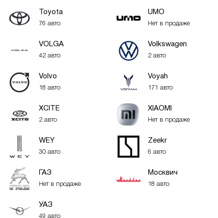
Toyota
UMO
76 авто
Нет в продаже
VOLGA
Volkswagen
42 авто
2 авто
Volvo
Voyah
18 авто
171 авто
XСITE
XIAOMI
2 авто
Нет в продаже
WEY
Zeekr
30 авто
6 авто
ГАЗ
Москвич
Нет в продаже
18 авто
УАЗ
49 авто