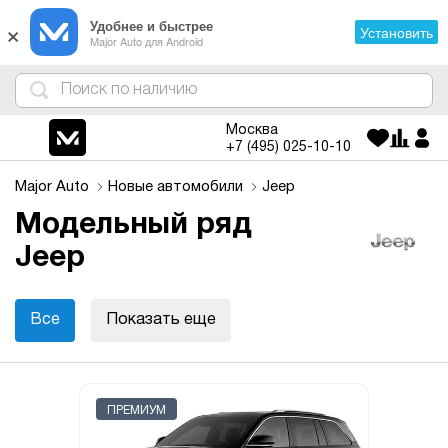
×
Удобнее и быстрее
Установить
Major Auto для Android
4
1
3
2
Москва
+7 (495)
025-10-10
Major Auto
Новые автомобили
Jeep
Модельный ряд
Jeep
Все
Показать еще
ПРЕМИУМ