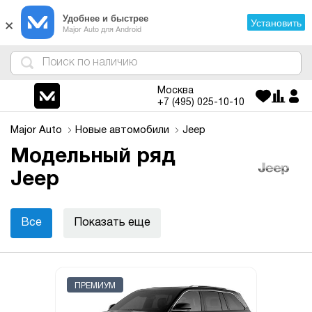
×
Удобнее и быстрее
Установить
Major Auto для Android
4
1
3
2
Москва
+7 (495)
025-10-10
Major Auto
Новые автомобили
Jeep
Модельный ряд
Jeep
Все
Показать еще
ПРЕМИУМ