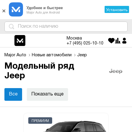
×
Удобнее и быстрее
Установить
Major Auto для Android
4
1
3
2
Москва
+7 (495)
025-10-10
Major Auto
Новые автомобили
Jeep
Модельный ряд
Jeep
Все
Показать еще
ПРЕМИУМ