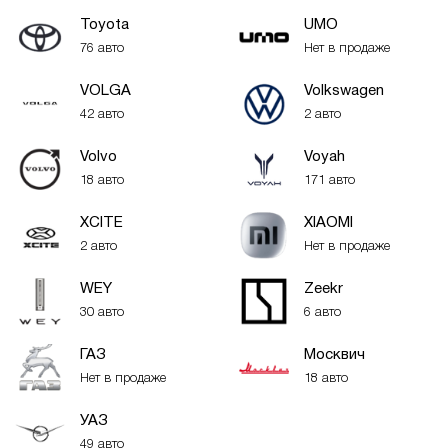
Toyota
UMO
76 авто
Нет в продаже
VOLGA
Volkswagen
42 авто
2 авто
Volvo
Voyah
18 авто
171 авто
XСITE
XIAOMI
2 авто
Нет в продаже
WEY
Zeekr
30 авто
6 авто
ГАЗ
Москвич
Нет в продаже
18 авто
УАЗ
49 авто