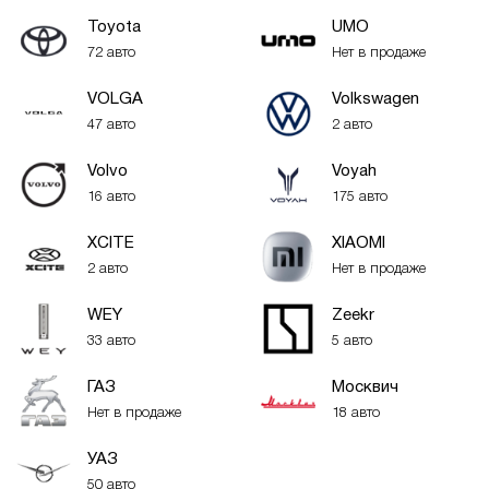
Toyota
UMO
72 авто
Нет в продаже
VOLGA
Volkswagen
47 авто
2 авто
Volvo
Voyah
16 авто
175 авто
XСITE
XIAOMI
2 авто
Нет в продаже
WEY
Zeekr
33 авто
5 авто
ГАЗ
Москвич
Нет в продаже
18 авто
УАЗ
50 авто