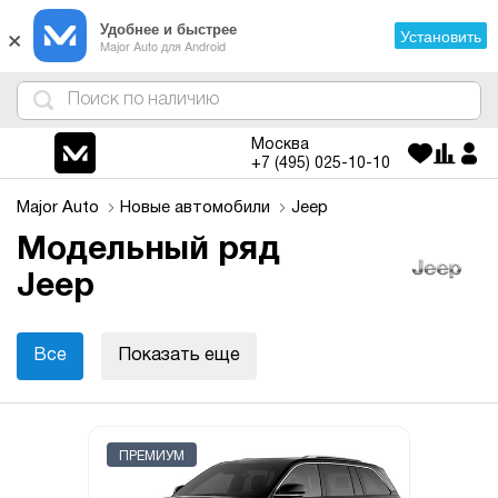
×
Удобнее и быстрее
Установить
Major Auto для Android
4
1
3
2
Москва
+7 (495)
025-10-10
Major Auto
Новые автомобили
Jeep
Модельный ряд
Jeep
Все
Показать еще
ПРЕМИУМ