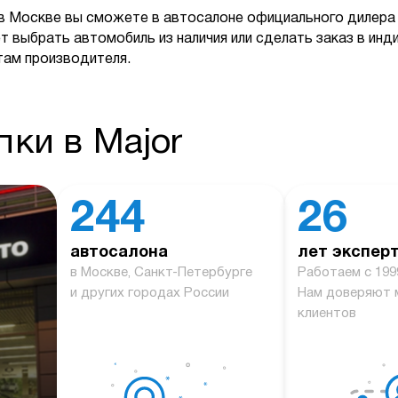
в Москве вы сможете в автосалоне официального дилера 
т выбрать автомобиль из наличия или сделать заказ в ин
там производителя.
ки в Major
244
26
автосалона
лет экспер
й
в Москве, Санкт-Петербурге
Работаем с 199
и других городах России
Нам доверяют 
клиентов