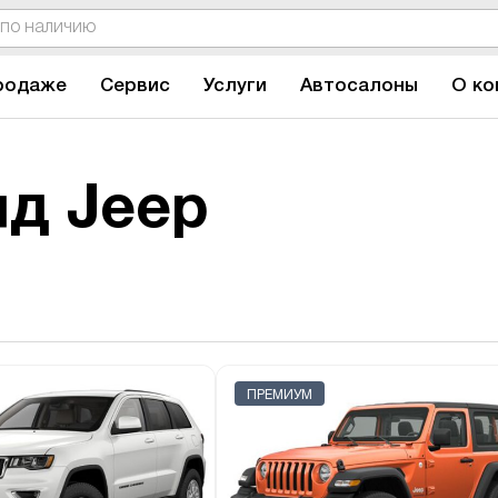
родаже
Сервис
Услуги
Автосалоны
О ко
д Jeep
ПРЕМИУМ