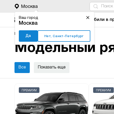
4
1
3
2
Москва
Ваш город
Автомобили в п
Москва
Major Auto
Новые автомобили
Jeep
Да
Нет, Санкт-Петербург
Модельный ря
Все
Показать еще
ПРЕМИУМ
ПРЕМИУМ