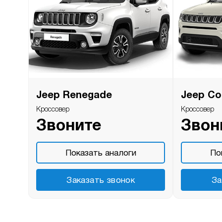
Jeep Renegade
Jeep C
Кроссовер
Кроссовер
Звоните
Звон
Показать аналоги
По
Заказать звонок
За