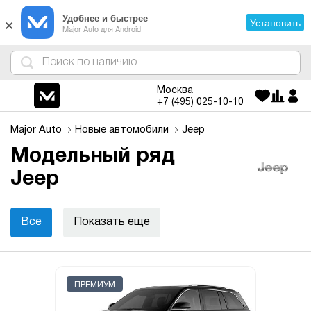
×
Удобнее и быстрее
Установить
Major Auto для Android
4
1
3
2
Москва
+7 (495)
025-10-10
Major Auto
Новые автомобили
Jeep
Модельный ряд
Jeep
Все
Показать еще
ПРЕМИУМ