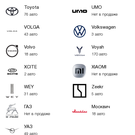
Toyota
UMO
76 авто
Нет в продаже
VOLGA
Volkswagen
43 авто
3 авто
Volvo
Voyah
18 авто
170 авто
XСITE
XIAOMI
2 авто
Нет в продаже
WEY
Zeekr
31 авто
5 авто
ГАЗ
Москвич
Нет в продаже
18 авто
УАЗ
49 авто