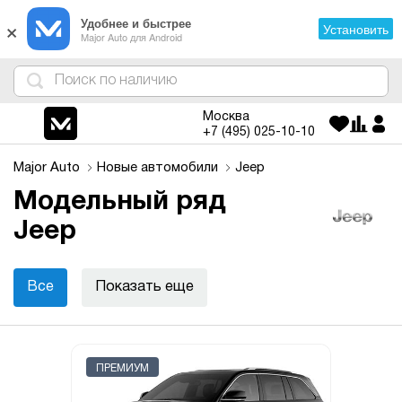
×
Удобнее и быстрее
Установить
Major Auto для Android
4
1
3
2
Москва
+7 (495)
025-10-10
Major Auto
Новые автомобили
Jeep
Модельный ряд
Jeep
Все
Показать еще
ПРЕМИУМ