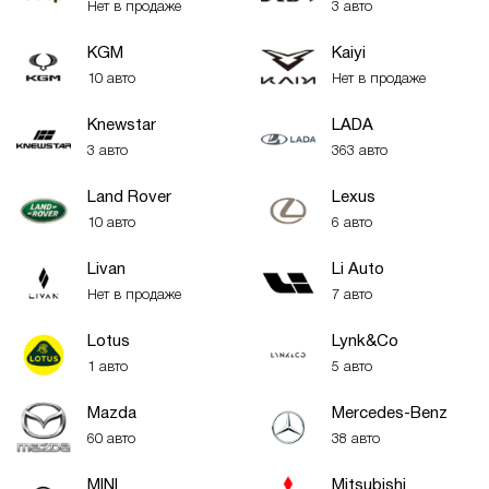
Нет в продаже
3 авто
KGM
Kaiyi
10 авто
Нет в продаже
Knewstar
LADA
3 авто
363 авто
Land Rover
Lexus
10 авто
6 авто
Livan
Li Auto
Нет в продаже
7 авто
Lotus
Lynk&Co
1 авто
5 авто
Mazda
Mercedes-Benz
60 авто
38 авто
MINI
Mitsubishi