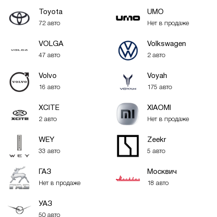
Toyota
UMO
72 авто
Нет в продаже
VOLGA
Volkswagen
47 авто
2 авто
Volvo
Voyah
16 авто
175 авто
XСITE
XIAOMI
2 авто
Нет в продаже
WEY
Zeekr
33 авто
5 авто
ГАЗ
Москвич
Нет в продаже
18 авто
УАЗ
50 авто