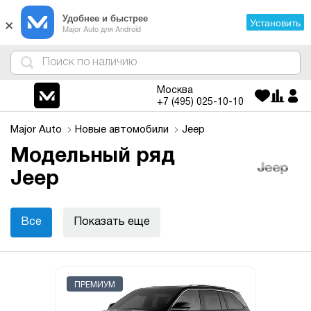
×
Удобнее и быстрее
Установить
Major Auto для Android
4
1
3
2
Москва
+7 (495)
025-10-10
Major Auto
Новые автомобили
Jeep
Модельный ряд
Jeep
Все
Показать еще
ПРЕМИУМ