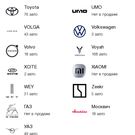
Toyota
UMO
76 авто
Нет в продаже
VOLGA
Volkswagen
43 авто
3 авто
Volvo
Voyah
18 авто
168 авто
XСITE
XIAOMI
2 авто
Нет в продаже
WEY
Zeekr
31 авто
5 авто
ГАЗ
Москвич
Нет в продаже
18 авто
УАЗ
49 авто