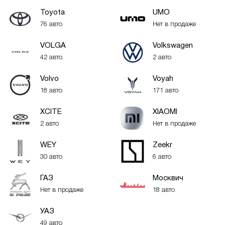
Toyota
UMO
76 авто
Нет в продаже
VOLGA
Volkswagen
42 авто
2 авто
Volvo
Voyah
18 авто
171 авто
XСITE
XIAOMI
2 авто
Нет в продаже
WEY
Zeekr
30 авто
6 авто
ГАЗ
Москвич
Нет в продаже
18 авто
УАЗ
49 авто