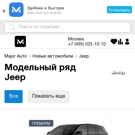
×
Удобнее и быстрее
Установить
Major Auto для Android
4
1
3
2
Москва
+7 (495)
025-10-10
Major Auto
Новые автомобили
Jeep
Модельный ряд
Jeep
Все
Показать еще
ПРЕМИУМ