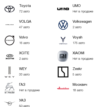
Toyota
UMO
72 авто
Нет в продаже
VOLGA
Volkswagen
47 авто
2 авто
Volvo
Voyah
16 авто
175 авто
XСITE
XIAOMI
2 авто
Нет в продаже
WEY
Zeekr
33 авто
5 авто
ГАЗ
Москвич
Нет в продаже
18 авто
УАЗ
50 авто