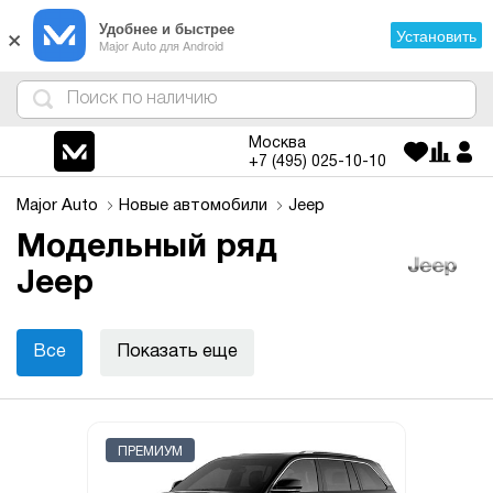
×
Удобнее и быстрее
Установить
Major Auto для Android
4
1
3
2
Москва
+7 (495)
025-10-10
Major Auto
Новые автомобили
Jeep
Модельный ряд
Jeep
Все
Показать еще
ПРЕМИУМ