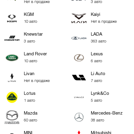
Нет в продаже
3 авто
KGM
Kaiyi
10 авто
Нет в продаже
Knewstar
LADA
3 авто
363 авто
Land Rover
Lexus
10 авто
6 авто
Livan
Li Auto
Нет в продаже
7 авто
Lotus
Lynk&Co
1 авто
5 авто
Mazda
Mercedes-Benz
60 авто
38 авто
MINI
Mitsubishi