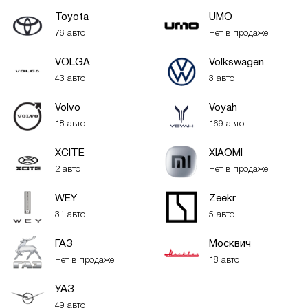
Toyota
UMO
76 авто
Нет в продаже
VOLGA
Volkswagen
43 авто
3 авто
Volvo
Voyah
18 авто
169 авто
XСITE
XIAOMI
2 авто
Нет в продаже
WEY
Zeekr
31 авто
5 авто
ГАЗ
Москвич
Нет в продаже
18 авто
УАЗ
49 авто