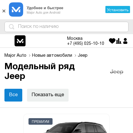
×
Удобнее и быстрее
Установить
Major Auto для Android
4
1
3
2
Москва
+7 (495)
025-10-10
Major Auto
Новые автомобили
Jeep
Модельный ряд
Jeep
Все
Показать еще
ПРЕМИУМ