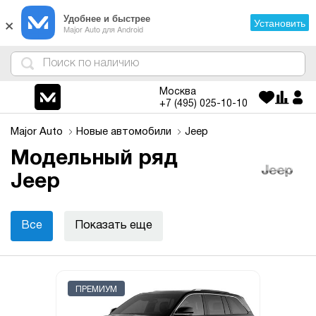
×
Удобнее и быстрее
Установить
Major Auto для Android
4
1
3
2
Москва
+7 (495)
025-10-10
Major Auto
Новые автомобили
Jeep
Модельный ряд
Jeep
Все
Показать еще
ПРЕМИУМ