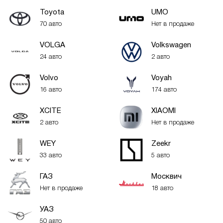
Toyota
UMO
70 авто
Нет в продаже
VOLGA
Volkswagen
24 авто
2 авто
Volvo
Voyah
16 авто
174 авто
XСITE
XIAOMI
2 авто
Нет в продаже
WEY
Zeekr
33 авто
5 авто
ГАЗ
Москвич
Нет в продаже
18 авто
УАЗ
50 авто