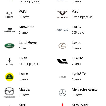
Нет в продаже
3 авто
KGM
Kaiyi
10 авто
Нет в продаже
Knewstar
LADA
3 авто
365 авто
Land Rover
Lexus
10 авто
6 авто
Livan
Li Auto
Нет в продаже
7 авто
Lotus
Lynk&Co
1 авто
5 авто
Mazda
Mercedes-Benz
60 авто
39 авто
MINI
Mitsubishi