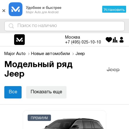
×
Удобнее и быстрее
Установить
Major Auto для Android
4
1
3
2
Москва
+7 (495)
025-10-10
Major Auto
Новые автомобили
Jeep
Модельный ряд
Jeep
Все
Показать еще
ПРЕМИУМ