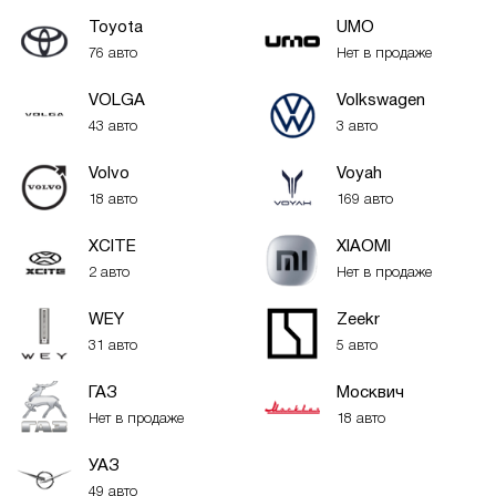
Toyota
UMO
76 авто
Нет в продаже
VOLGA
Volkswagen
43 авто
3 авто
Volvo
Voyah
18 авто
169 авто
XСITE
XIAOMI
2 авто
Нет в продаже
WEY
Zeekr
31 авто
5 авто
ГАЗ
Москвич
Нет в продаже
18 авто
УАЗ
49 авто