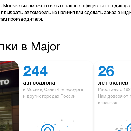
в Москве вы сможете в автосалоне официального дилера 
т выбрать автомобиль из наличия или сделать заказ в ин
там производителя.
ки в Major
244
26
автосалона
лет экспер
й
в Москве, Санкт-Петербурге
Работаем с 199
и других городах России
Нам доверяют 
клиентов