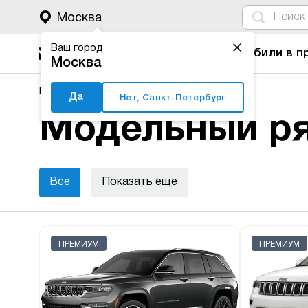
4
1
3
2
Москва
Ваш город
Автомобили в п
Москва
Major Auto
Новые автомобили
Jeep
Да
Нет, Санкт-Петербург
Модельный ря
Все
Показать еще
ПРЕМИУМ
ПРЕМИУМ