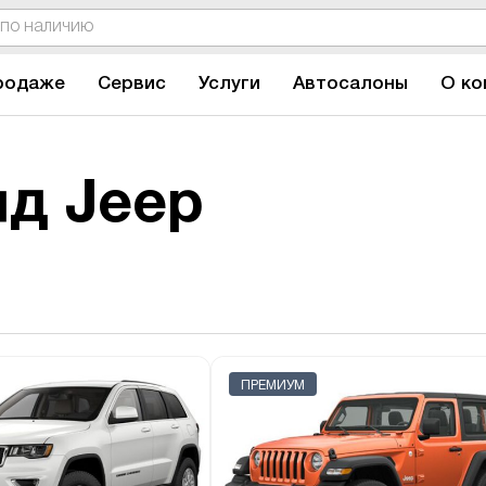
родаже
Сервис
Услуги
Автосалоны
О ко
д Jeep
ПРЕМИУМ