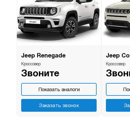
Jeep Renegade
Jeep C
Кроссовер
Кроссовер
Звоните
Звон
Показать аналоги
По
Заказать звонок
За