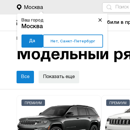
4
1
3
2
Москва
Ваш город
Автомобили в п
Москва
Major Auto
Новые автомобили
Jeep
Да
Нет, Санкт-Петербург
Модельный ря
Все
Показать еще
ПРЕМИУМ
ПРЕМИУМ