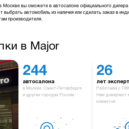
в Москве вы сможете в автосалоне официального дилера 
т выбрать автомобиль из наличия или сделать заказ в ин
там производителя.
ки в Major
244
26
автосалона
лет экспер
й
в Москве, Санкт-Петербурге
Работаем с 199
и других городах России
Нам доверяют 
клиентов