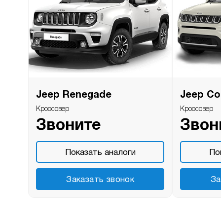
Jeep Renegade
Jeep C
Кроссовер
Кроссовер
Звоните
Звон
Показать аналоги
По
Заказать звонок
За