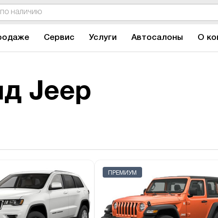
родаже
Сервис
Услуги
Автосалоны
О ко
д Jeep
ПРЕМИУМ