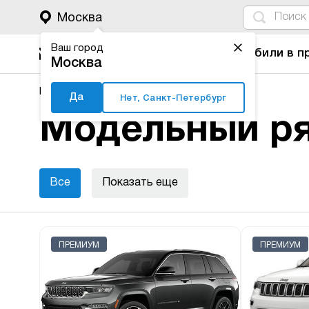
4
1
3
2
Москва
Ваш город
Автомобили в п
Москва
Major Auto
Новые автомобили
Jeep
Да
Нет, Санкт-Петербург
Модельный ря
Все
Показать еще
ПРЕМИУМ
ПРЕМИУМ