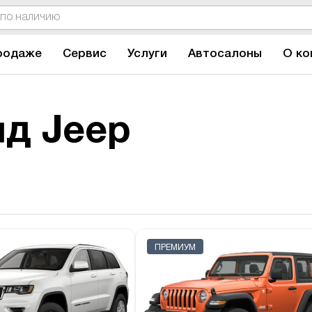
родаже
Сервис
Услуги
Автосалоны
О ко
д Jeep
ПРЕМИУМ