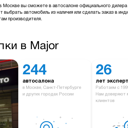
в Москве вы сможете в автосалоне официального дилера 
т выбрать автомобиль из наличия или сделать заказ в ин
там производителя.
ки в Major
244
26
автосалона
лет экспер
й
в Москве, Санкт-Петербурге
Работаем с 199
и других городах России
Нам доверяют 
клиентов