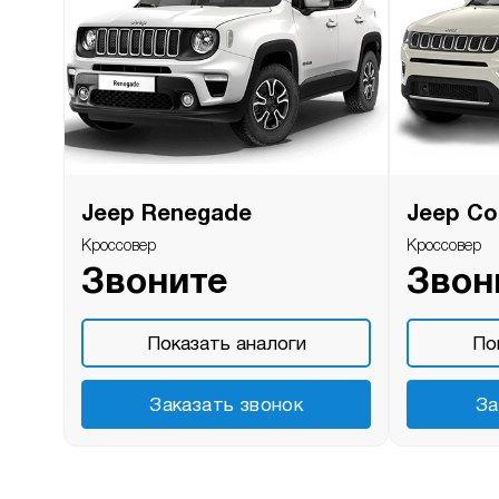
Jeep Renegade
Jeep C
Кроссовер
Кроссовер
Звоните
Звон
Показать аналоги
По
Заказать звонок
За