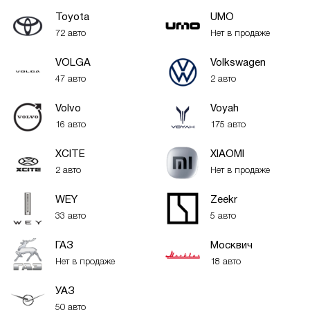
Toyota
UMO
72 авто
Нет в продаже
VOLGA
Volkswagen
47 авто
2 авто
Volvo
Voyah
16 авто
175 авто
XСITE
XIAOMI
2 авто
Нет в продаже
WEY
Zeekr
33 авто
5 авто
ГАЗ
Москвич
Нет в продаже
18 авто
УАЗ
50 авто