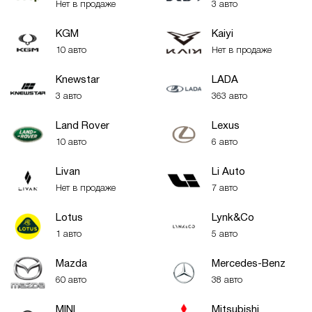
Нет в продаже
3 авто
KGM
Kaiyi
10 авто
Нет в продаже
Knewstar
LADA
3 авто
363 авто
Land Rover
Lexus
10 авто
6 авто
Livan
Li Auto
Нет в продаже
7 авто
Lotus
Lynk&Co
1 авто
5 авто
Mazda
Mercedes-Benz
60 авто
38 авто
MINI
Mitsubishi