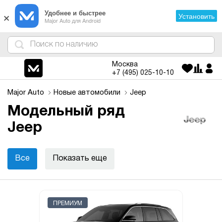
×
Удобнее и быстрее
Установить
Major Auto для Android
4
1
3
2
Москва
+7 (495)
025-10-10
Major Auto
Новые автомобили
Jeep
Модельный ряд
Jeep
Все
Показать еще
ПРЕМИУМ