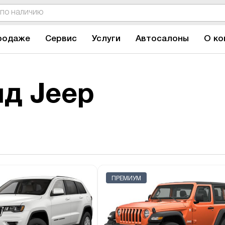
родаже
Сервис
Услуги
Автосалоны
О ко
д Jeep
ПРЕМИУМ