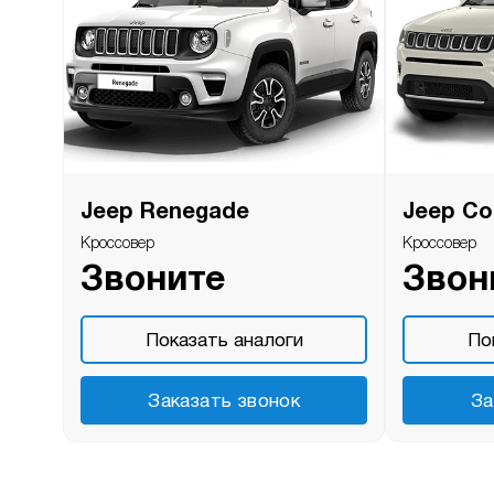
Jeep Renegade
Jeep C
Кроссовер
Кроссовер
Звоните
Звон
Показать аналоги
По
Заказать звонок
За