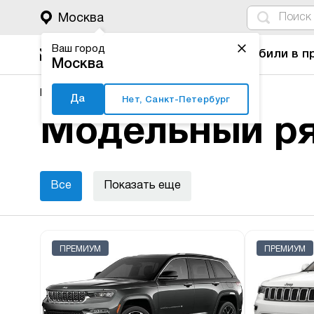
4
1
3
2
Москва
Ваш город
Автомобили в п
Москва
Major Auto
Новые автомобили
Jeep
Да
Нет, Санкт-Петербург
Модельный ря
Все
Показать еще
ПРЕМИУМ
ПРЕМИУМ