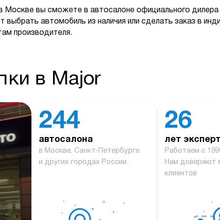
в Москве вы сможете в автосалоне официального дилера 
т выбрать автомобиль из наличия или сделать заказ в ин
там производителя.
ки в Major
244
26
автосалона
лет экспер
й
в Москве, Санкт-Петербурге
Работаем с 199
и других городах России
Нам доверяют 
клиентов