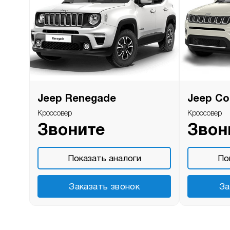
Jeep Renegade
Jeep C
Кроссовер
Кроссовер
Звоните
Звон
Показать аналоги
По
Заказать звонок
За