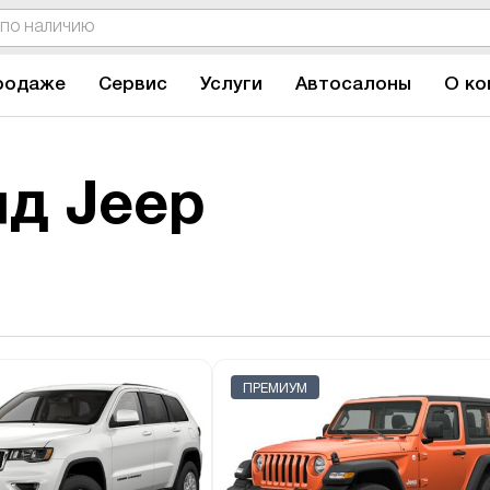
родаже
Сервис
Услуги
Автосалоны
О ко
д Jeep
ПРЕМИУМ