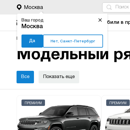
4
1
3
2
Москва
Ваш город
Автомобили в п
Москва
Major Auto
Новые автомобили
Jeep
Да
Нет, Санкт-Петербург
Модельный ря
Все
Показать еще
ПРЕМИУМ
ПРЕМИУМ