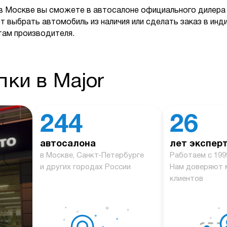
в Москве вы сможете в автосалоне официального дилера 
т выбрать автомобиль из наличия или сделать заказ в ин
там производителя.
ки в Major
244
26
автосалона
лет экспер
й
в Москве, Санкт-Петербурге
Работаем с 199
и других городах России
Нам доверяют 
клиентов