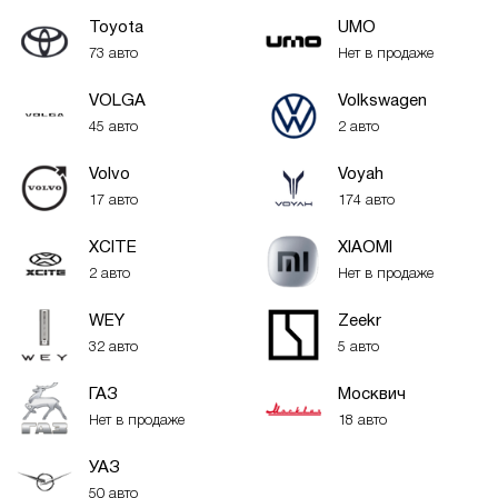
Toyota
UMO
73 авто
Нет в продаже
VOLGA
Volkswagen
45 авто
2 авто
Volvo
Voyah
17 авто
174 авто
XСITE
XIAOMI
2 авто
Нет в продаже
WEY
Zeekr
32 авто
5 авто
ГАЗ
Москвич
Нет в продаже
18 авто
УАЗ
50 авто