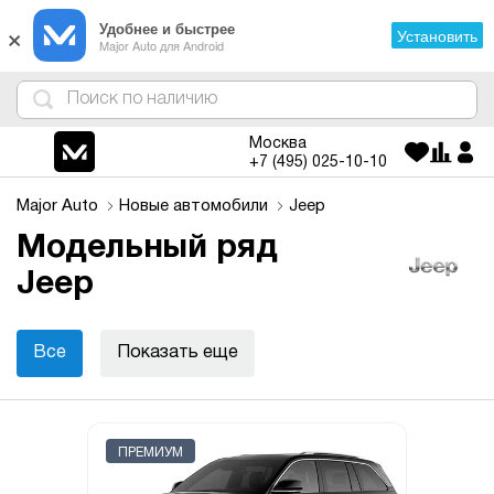
×
Удобнее и быстрее
Установить
Major Auto для Android
4
1
3
2
Москва
+7 (495)
025-10-10
Major Auto
Новые автомобили
Jeep
Модельный ряд
Jeep
Все
Показать еще
ПРЕМИУМ