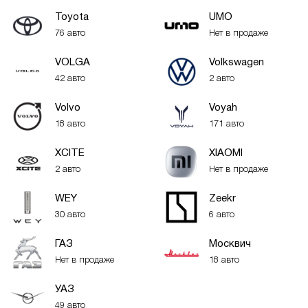
Toyota
UMO
76 авто
Нет в продаже
VOLGA
Volkswagen
42 авто
2 авто
Volvo
Voyah
18 авто
171 авто
XСITE
XIAOMI
2 авто
Нет в продаже
WEY
Zeekr
30 авто
6 авто
ГАЗ
Москвич
Нет в продаже
18 авто
УАЗ
49 авто