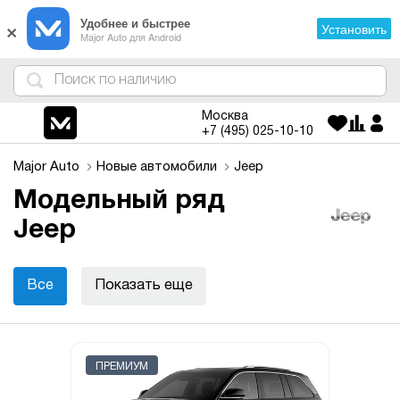
×
Удобнее и быстрее
Установить
Major Auto для Android
4
1
3
2
Москва
+7 (495)
025-10-10
Major Auto
Новые автомобили
Jeep
Модельный ряд
Jeep
Все
Показать еще
ПРЕМИУМ