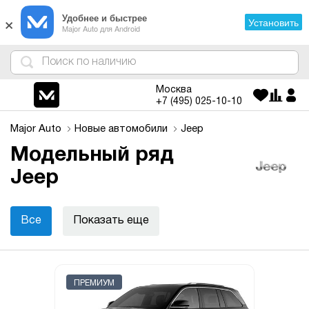
×
Удобнее и быстрее
Установить
Major Auto для Android
4
1
3
2
Москва
+7 (495)
025-10-10
Major Auto
Новые автомобили
Jeep
Модельный ряд
Jeep
Все
Показать еще
ПРЕМИУМ