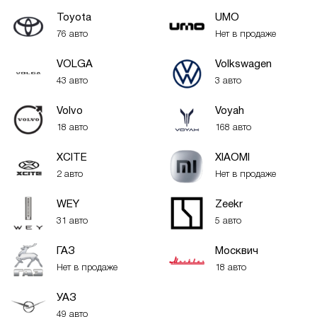
Toyota
UMO
76 авто
Нет в продаже
VOLGA
Volkswagen
43 авто
3 авто
Volvo
Voyah
18 авто
168 авто
XСITE
XIAOMI
2 авто
Нет в продаже
WEY
Zeekr
31 авто
5 авто
ГАЗ
Москвич
Нет в продаже
18 авто
УАЗ
49 авто