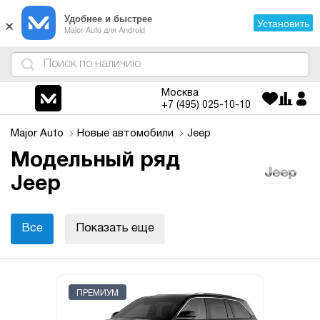
×
Удобнее и быстрее
Установить
Major Auto для Android
4
1
3
2
Москва
+7 (495)
025-10-10
Major Auto
Новые автомобили
Jeep
Модельный ряд
Jeep
Все
Показать еще
ПРЕМИУМ