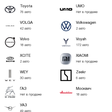
Toyota
UMO
76 авто
Нет в продаже
VOLGA
Volkswagen
42 авто
2 авто
Volvo
Voyah
18 авто
172 авто
XСITE
XIAOMI
2 авто
Нет в продаже
WEY
Zeekr
30 авто
6 авто
ГАЗ
Москвич
Нет в продаже
18 авто
УАЗ
49 авто