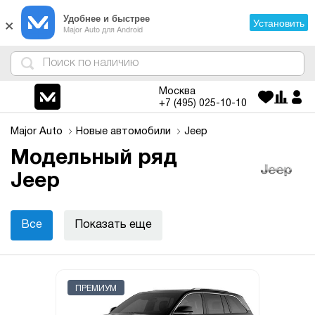
×
Удобнее и быстрее
Установить
Major Auto для Android
4
1
3
2
Москва
+7 (495)
025-10-10
Major Auto
Новые автомобили
Jeep
Модельный ряд
Jeep
Все
Показать еще
ПРЕМИУМ