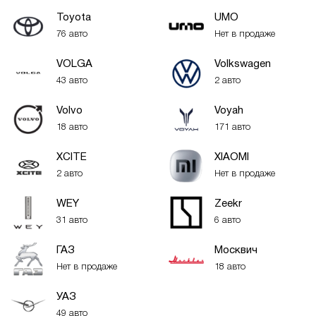
Toyota
UMO
76 авто
Нет в продаже
VOLGA
Volkswagen
43 авто
2 авто
Volvo
Voyah
18 авто
171 авто
XСITE
XIAOMI
2 авто
Нет в продаже
WEY
Zeekr
31 авто
6 авто
ГАЗ
Москвич
Нет в продаже
18 авто
УАЗ
49 авто