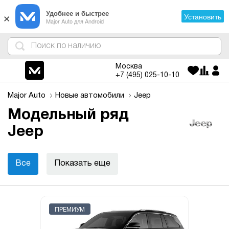
×
Удобнее и быстрее
Установить
Major Auto для Android
4
1
3
2
Москва
+7 (495)
025-10-10
Major Auto
Новые автомобили
Jeep
Модельный ряд
Jeep
Все
Показать еще
ПРЕМИУМ