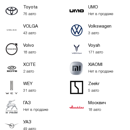
Toyota
UMO
76 авто
Нет в продаже
VOLGA
Volkswagen
43 авто
3 авто
Volvo
Voyah
18 авто
171 авто
XСITE
XIAOMI
2 авто
Нет в продаже
WEY
Zeekr
31 авто
5 авто
ГАЗ
Москвич
Нет в продаже
18 авто
УАЗ
49 авто