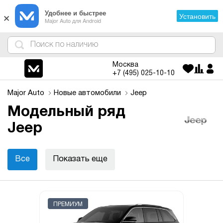
×
Удобнее и быстрее
Установить
Major Auto для Android
4
1
3
2
Москва
+7 (495)
025-10-10
Major Auto
Новые автомобили
Jeep
Модельный ряд
Jeep
Все
Показать еще
ПРЕМИУМ