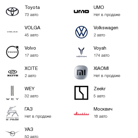
Toyota
UMO
73 авто
Нет в продаже
VOLGA
Volkswagen
45 авто
2 авто
Volvo
Voyah
17 авто
174 авто
XСITE
XIAOMI
2 авто
Нет в продаже
WEY
Zeekr
32 авто
5 авто
ГАЗ
Москвич
Нет в продаже
18 авто
УАЗ
50 авто